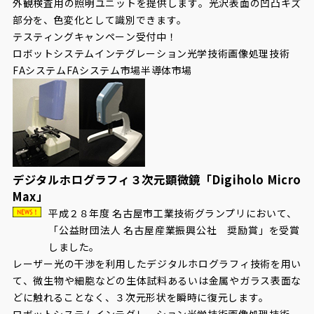
外観検査用の照明ユニットを提供します。光沢表面の凹凸キズ
部分を、色変化として識別できます。
テスティングキャンペーン受付中！
ロボットシステムインテグレーション
光学技術
画像処理技術
FAシステム
FAシステム市場
半導体市場
デジタルホログラフィ３次元顕微鏡「Digiholo Micro
Max」
平成２８年度 名古屋市工業技術グランプリにおいて、
「公益財団法人 名古屋産業振興公社 奨励賞」を受賞
しました。
レーザー光の干渉を利用したデジタルホログラフィ技術を用い
て、微生物や細胞などの生体試料あるいは金属やガラス表面な
どに触れることなく、３次元形状を瞬時に復元します。
ロボットシステムインテグレーション
光学技術
画像処理技術